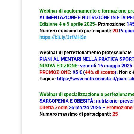
Webinar di aggiornamento e formazione pr
ALIMENTAZIONE E NUTRIZIONE IN ETÀ PE
Edizione 4 e 5 aprile 2025-
Promozione:
145
N
umero massimo di partecipanti:
20
Pagina
https://bit.ly/3rfMHSn
Webinar di perfezionamento professionale
PIANI ALIMENTARI NELLA PRATICA SPOR
NUOVA EDIZIONE
: venerdì 16 maggio 2025 
PROMOZIONE
:
95 € (
44% di sconto
).
Non c’è
Pagina:
https://www.nutrizionista.it/piani-a
Webinar di specializzazione e perfezionam
SARCOPENIA E OBESITÀ: nutrizione, preven
Diretta Zoom
26 marzo 2026 –
Promozione
:
Numero massimo di partecipanti:
25