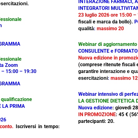
INTERAZIONE FARMACI, AL
esercitazioni.
INTEGRATORI MULTIVITAMI
23 luglio 2026 ore 15:00 –
fessionale
fiscali e marca da bollo).
P
m
:
massimo 20
qualità
GRAMMA
Webinar di aggiornamento 
CONSULENTE e FORMATO
Nuova edizione in promoz
fessionale
(comprese ritenute fiscali
ta Zoom
 – 15:00 – 19:30
garantir
e
interazione e qual
:
massimo 12
esercitazioni
GRAMMA
Webinar intensivo di perf
qualificazione
LA GESTIONE DIETETICA
 LA PRIMA
Nuova edizione
: giovedì 2
IN PROMOZIONE
: 45 € (56
026
partecipanti: 20.
conto
.
Iscriversi in tempo: