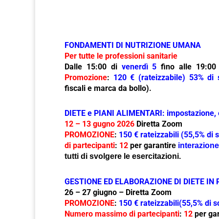
FONDAMENTI DI NUTRIZIONE UMANA
Per tutte le professioni sanitarie
Dalle 15:00 di
venerdì 5
fino alle 19:0
Promozione
:
120 € (rateizzabile) 53% di 
fiscali e marca da bollo).
DIETE e PIANI ALIMENTARI: impostazione, 
12 – 13 gugno 2026
Diretta Zoom
PROMOZIONE
:
150 € rateizzabili (55,5% di 
di partecipanti
:
12
per garantir
e
interazion
tutti di svolgere le esercitazioni.
GESTIONE ED ELABORAZIONE DI DIETE IN
26 – 27 giugno – Diretta Zoom
PROMOZIONE
:
150 € rateizzabili(55,5% di s
Numero massimo di partecipanti
:
12
per gar