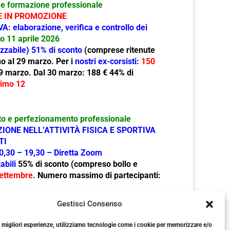
e formazione professionale
LE IN PROMOZIONE
VA
: elaborazione, verifica e controllo dei
o 11 aprile 2026
izzabile) 51% di sconto
(comprese ritenute
no al 29 marzo. Per i
nostri ex-corsisti
:
150
29 marzo
. Dal 30 marzo: 188 € 44% di
imo 12
o e perfezionamento professionale
IONE NELL’ATTIVITÀ FISICA E SPORTIVA
TI
0,30 – 19,30 – Diretta Zoom
abili
55% di sconto
(compreso bollo e
settembre
.
Numero massimo di partecipanti:
Gestisci Consenso
e migliori esperienze, utilizziamo tecnologie come i cookie per memorizzare e/o