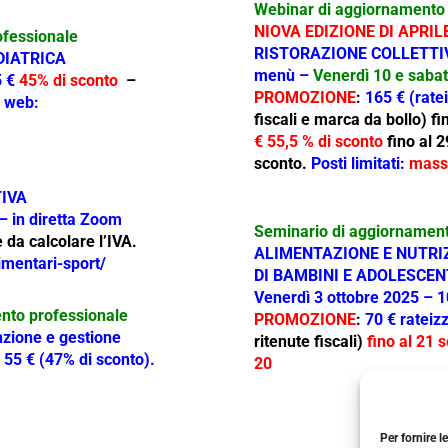
Webinar di aggiornamento 
NIOVA EDIZIONE DI APRI
ofessionale
RISTORAZIONE COLLETTI
DIATRICA
menù –
Venerdì 10 e sabat
 €
45% di sconto
–
PROMOZIONE
:
165 € (rate
 web:
fiscali e marca da bollo) fi
€ 55,5 % di sconto
fino al 
sconto.
Posti limitati:
mass
TIVA
– in diretta Zoom
Seminario di aggiornament
 da calcolare l’IVA.
ALIMENTAZIONE E NUTRIZ
limentari-sport/
DI BAMBINI E ADOLESCEN
Venerdì 3 ottobre 2025 – 1
ento professionale
PROMOZIONE
:
70 € rateizz
zione e gestione
ritenute fiscali)
fino al 21 
55 € (47% di sconto).
20
Per fornire l