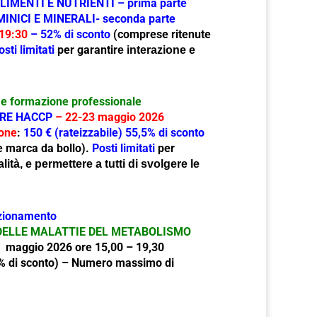
IMENTI E NUTRIENTI – prima parte
NICI E MINERALI- seconda parte
 19:30
– 52
% di sconto
(comprese ritenute
osti limitati
per garantir
e
interazione e
e formazione professionale
RE HACCP
– 22-23 maggio 2026
ione
:
150 € (rateizzabile) 55,5% di sconto
 e marca da bollo).
Posti limitati
per
ità, e permettere a tutti di svolgere le
ezionamento
 DELLE MALATTIE DEL METABOLISMO
8 maggio 2026 ore 15,00 – 19,30
% di sconto) –
Numero massimo di