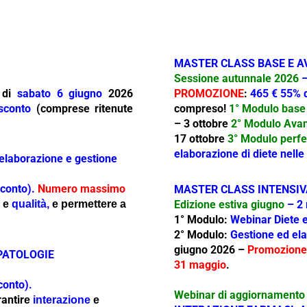
MASTER CLASS BASE E A
Sessione autunnale 2026
–
0 di
sabato 6 giugno
2026
PROMOZIONE
:
465 € 55% d
sconto
(comprese ritenute
compreso!
1° Modulo base 
–
3 ottobre
2° Modulo Avan
17 ottobre
3° Modulo perfe
elaborazione di diete nelle
elaborazione e gestione
sconto).
Numero massimo
MASTER CLASS INTENSIV
e
e
qualità,
e permettere a
Edizione estiva giugno
– 2 
1° Modulo:
Webinar Diete e
2° Modulo:
Gestione ed ela
giugno 2026 –
P
romozione
 PATOLOGIE
31 maggio
.
conto).
Webinar di aggiornamento 
antir
e
interazione
e