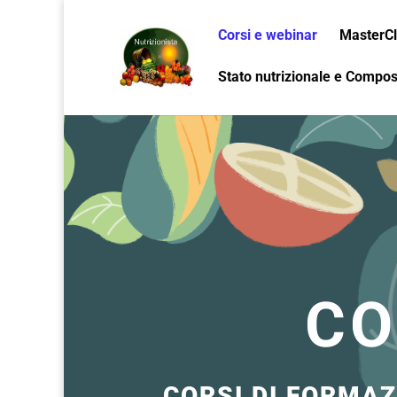
Corsi e webinar
MasterCl
Stato nutrizionale e Compo
CO
CORSI DI FORMAZ