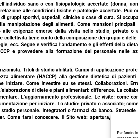
dell’individuo sano o con fisiopatologie accertate (donna, uomo
in relazione alle condizioni fisiche e patologie accertate. Può
à, di gruppi sportivi, ospedali, cliniche o case di cura. Si oc
lla manipolazione degli alimenti. Come mansioni principali 
o alle esigenze emerse dalla visita nello studio, privato o a
e collettività tiene conto della composizione dei gruppi e delle c
atologie, ecc. Segue e verifica l’andamento e gli effetti della die
CCP e provvedere alla formazione del personale nelle azie
rizionista. Titoli di studio abilitati. Campi di applicazione prof
urezza alimentare (HACCP) alla gestione dietetica di pazienti
me iniziare. Come investire su se stessi. Collaborazioni. E
laborazione di diete e piani alimentari: differenze. La collabo
ntare. L’aggiornamento professionale. Le visite: come condur
Strumentazione per iniziare. Lo studio: privato o associato; co
 studio personale. Integratori o farmaci da banco. Strategie 
ter. Come farsi conoscere. Il Sito web: apertura, gestione
Per fornire l