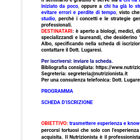
iniziato da poco
,
oppure
a
chi ha già lo st
evitare errori e perdite di tempo
,
visto ch
studio
,
perché i concetti e le strategie ge
professionali.
DESTINATARI
: è aperto a biologi, medici, di
specializzandi e laureandi, che desiderino 
Albo, specificando nella scheda di iscrizion
contattare il Dott. Lugaresi.
Per iscriversi: inviare la scheda.
Bibliografia consigliata: https://www.nutrizion
Segreteria: segreteria@nutrizionista.it
Per una consulenza telefonica: Dott. Lugar
PROGRAMMA
SCHEDA D’ISCRIZIONE
OBIETTIVO
:
trasmettere esperienza e kno
percorsi tortuosi che solo con l’esperienza
acquisita. Il Nutrizionista è il professionis