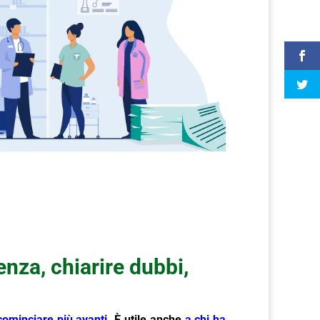
nza, chiarire dubbi,
cominciare più avanti
.
È utile anche
a chi ha