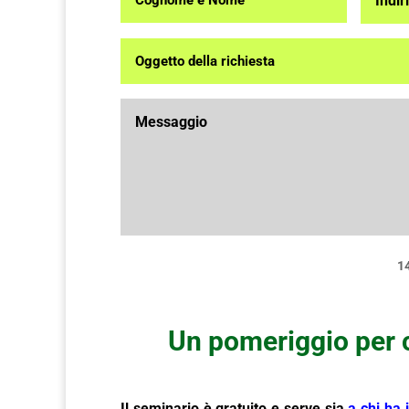
14
Un pomeriggio per c
Il seminario è gratuito e serve
sia
a chi ha 