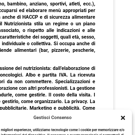
, bambino, anziano, sportivi, atleti, ecc.),
 occuparsi ed elaborare menù appropriati per
cupa anche di HACCP e di sicurezza alimentare
il Nutrizionista stila un regime o un piano
ssociato, o rispetto alle indicazioni e alle
aratteristiche dei soggetti, quali età, sesso,
ta individuale o collettiva. Si occupa anche di
nde alimentari (bar, pizzerie, pescherie,
essione del nutrizionista: dall’elaborazione di
 oncologici. Albo e partita IVA. La ricevuta
rrori da non commettere. Specializzazioni e
razione con altri professionisti. La gestione
le, come gestirle. Il costo della visita. I
me gestirlo, come organizzarlo. La privacy. La
pubblicitarie. Marketing e pubblicità. Come
, mantenimento. La newsletter. Come e cosa
Gestisci Consenso
e migliori esperienze, utilizziamo tecnologie come i cookie per memorizzare e/o