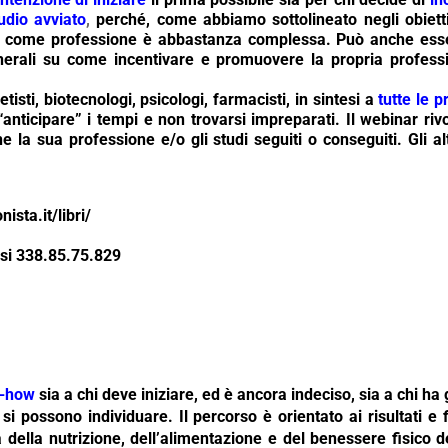
udio avviato
,
perché, come abbiamo sottolineato negli obiettiv
e come professione è abbastanza complessa.
Può anche esse
nerali su come incentivare e promuovere la propria professio
etisti, biotecnologi, psicologi, farmacisti, in sintesi a
tutte le p
“anticipare” i tempi e non trovarsi impreparati. Il webinar riv
e la sua professione e/o gli studi seguiti o conseguiti. Gli alt
ista.it/libri/
esi 338.85.75.829
w-how
sia a chi deve iniziare, ed è ancora indeciso, sia a chi ha
 si possono indivi
duare. Il percorso è orientato ai risultati e
ta della nutrizione, dell’alimentazione e del benessere fisico d