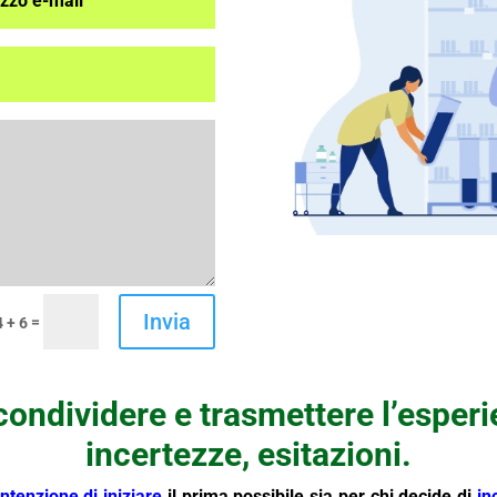
Invia
=
 + 6
ondividere e trasmettere l’esperie
incertezze, esitazioni.
intenzione di iniziare
il prima possibile sia per chi decide di
in